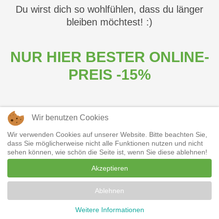
Du wirst dich so wohlfühlen, dass du länger
bleiben möchtest! :)
NUR HIER BESTER ONLINE-
PREIS -15%
Wir benutzen Cookies
Wir verwenden Cookies auf unserer Website. Bitte beachten Sie,
dass Sie möglicherweise nicht alle Funktionen nutzen und nicht
Willkommen
sehen können, wie schön die Seite ist, wenn Sie diese ablehnen!
Akzeptieren
In einer einzigartigen Umgebung mit
unvergleichlichem Blick auf die
Ablehnen
wunderschöne mittelalterliche Burg von
PRENOTA ORA
CONTATTA
Weitere Informationen
Malcesine liegt die Villa mit ihren