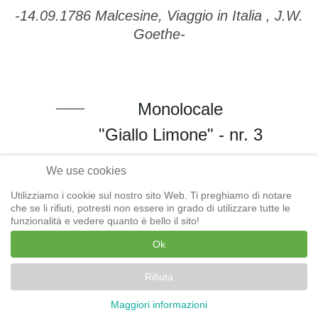
Malcesine sul Lago di
Garda
A questo punto il sole sorse a illuminare
splendidamente le torri, rocce e mura ed io
cominciai a descrivere loro con entusiasmo la
scena superba.
-14.09.1786 Malcesine, Viaggio in Italia , J.W.
We use cookies
Goethe-
Utilizziamo i cookie sul nostro sito Web. Ti preghiamo di notare
che se li rifiuti, potresti non essere in grado di utilizzare tutte le
funzionalità e vedere quanto è bello il sito!
Ok
Monolocale
"Giallo Limone" - nr. 3
Rifiuta
PRENOTA ORA
CONTATTA
Maggiori informazioni